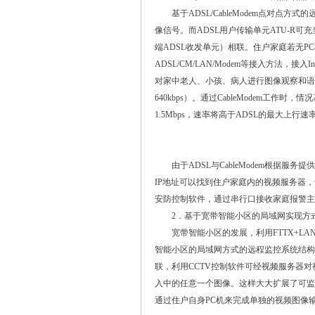
基于ADSL/CableModem点对点方
像信号。而ADSL用户传输单元ATU-R可
端ADSL收发单元）相联。住户家庭若无
ADSL/CM/LAN/Modem等接入方法，
对家中老人、小孩、病人进行图像观察和语言交
640kbps）。通过CableModem工作时
1.5Mbps，速率将高于ADSL的最大上行
由于ADSL与CableModem根据服
IP地址可以找到住户家庭内的视频服务器，
安防控制软件，通过串行口接收家庭报警主机
2．基于宽带智能小区的局域网实现方
宽带智能小区的发展，利用FTTX+LA
智能小区的局域网方式的远程监控系统结构
联，利用CCTV控制软件可经视频服务器对
入中的任意一个图像。这样大大扩展了可监
通过住户自身PC机来完成单独的视频图像