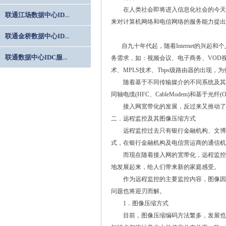
在人类社会即将进入信息化社会的今天，
联通江场数据中心IDC服务器托管
来对计算机网络和电信网络的服务能力提
联通金桥数据中心IDC服务器托管
自九十年代起，随着Internet的兴起和
联通数据中心IDC服务器托管
务需求，如：视频会议、电子商务、VOD
术、MPLS技术、Tbps级路由器的出现
随着基于不同传输媒介的不同系统及其多种方
同轴电缆(HFC、CableModem)和基于
接入网宽带化的发展，反过来又推动了新
二．远程监控及其图像压缩方式
远程监控过去只有银行金融机构、文博等企事
式，在银行金融机构及电信营运商的通信机
而现在随着接入网的宽带化，远程监控对
地发展起来，给人们带来新的家庭感受。
作为远程监控的主要监控内容，图像因其
问题也将迎刃而解。
1．图像压缩方式
目前，图像压缩编码方法繁多，发展也相当