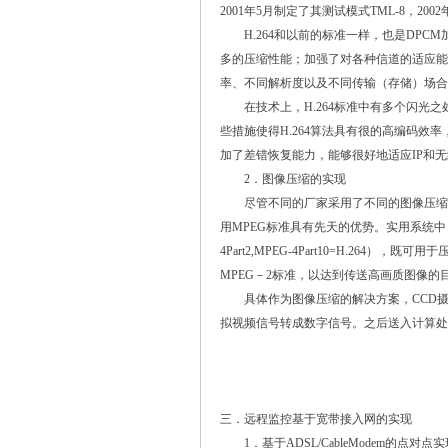
2001年5月制定了其测试模式TML-8，2002
H.264和以前的标准一样，也是DPCM
多的压缩性能；加强了对各种信道的适应能
率、不同解析度以及不同传输（存储）场合
在技术上，H.264标准中有多个闪光之
些措施使得H.264算法具有很的高编码效率
加了差错恢复能力，能够很好地适应IP和无
2．图像压缩的实现
尽管不同的厂家采用了不同的图像压缩编
用MPEG标准具有先天的优势。实用系统中
4Part2,MPEG-4Part10=H.2
MPEG－2标准，以达到传送高画质图像的
具体作为图像压缩的解决方案，CCD摄像机
拟视频信号转成数字信号。之后送入计算处
三．远程监控基于宽带接入网的实现
1．基于ADSL/CableModem的点对点