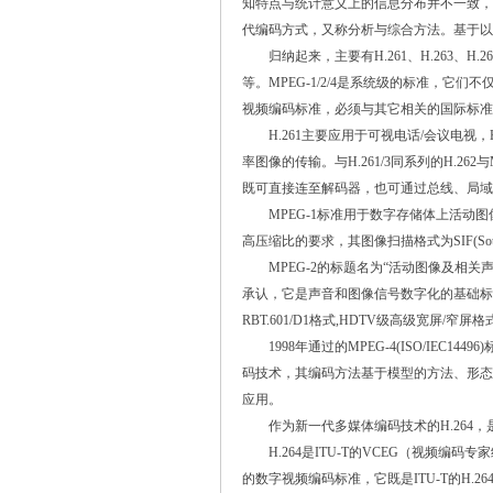
知特点与统计意义上的信息分布并不一致，
代编码方式，又称分析与综合方法。基于以
归纳起来，主要有H.261、H.263、H.26
等。MPEG-1/2/4是系统级的标准，它
视频编码标准，必须与其它相关的国际标准
H.261主要应用于可视电话/会议电视，
率图像的传输。与H.261/3同系列的H.26
既可直接连至解码器，也可通过总线、局域网
MPEG-1标准用于数字存储体上活动图像及
高压缩比的要求，其图像扫描格式为SIF(Sourc
MPEG-2的标题名为“活动图像及相关声
承认，它是声音和图像信号数字化的基础标准得到
RBT.601/D1格式,HDTV级高级宽屏/窄屏
1998年通过的MPEG-4(ISO/IEC1
码技术，其编码方法基于模型的方法、形态学
应用。
作为新一代多媒体编码技术的H.264，是MP
H.264是ITU-T的VCEG（视频编码专家组
的数字视频编码标准，它既是ITU-T的H.264